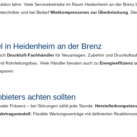
duktion lahm. Viele Servicebetriebe im Raum Heidenheim an der Brenz 
cetechniker und bei Bedarf
Mietkompressoren zur Überbrückung
. Di
l in Heidenheim an der Brenz
auch
Druckluft-Fachhändler
für Neuanlagen, Zubehör und Druckluftau
und Rohrleitungsbau. Viele Händler beraten auch zu
Energieeffizienz
nsparen.
bieters achten sollten
kaler Präsenz – bei Störungen zählt jede Stunde.
Herstellerkompeten
Vertragsmodell:
Flexible Wartungsverträge mit definierten Reaktionsze