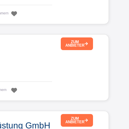
Favorit
mmern
ZUM
ANBIETER
Favorit
mern
ZUM
ANBIETER
srüstung GmbH