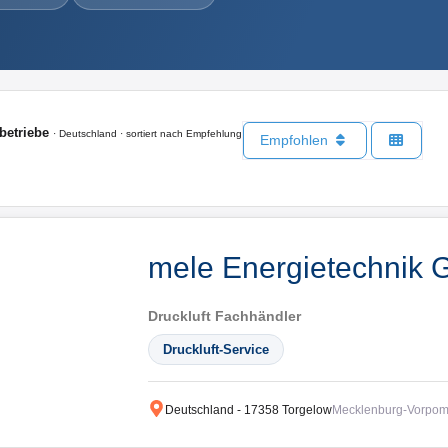
betriebe
· Deutschland · sortiert nach Empfehlung
Empfohlen
mele Energietechnik
Druckluft Fachhändler
Druckluft-Service
Deutschland
-
17358
Torgelow
Mecklenburg-Vorpo