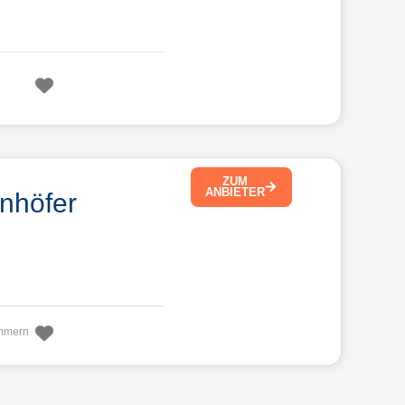
Favorit
ZUM
ANBIETER
nhöfer
Favorit
mmern