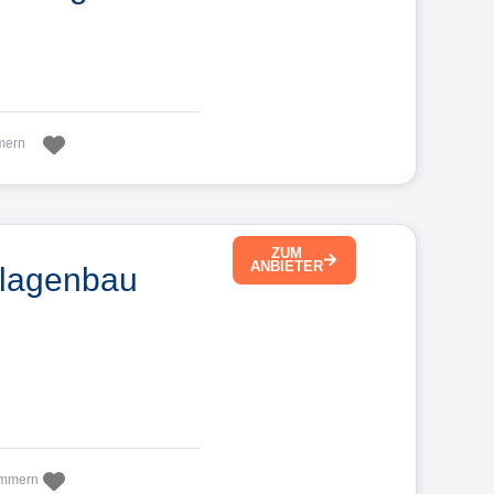
Favorit
mern
ZUM
ANBIETER
nlagenbau
Favorit
ommern