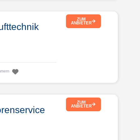
ZUM
ANBIETER
fttechnik
Favorit
mmern
ZUM
ANBIETER
renservice