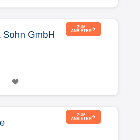
ZUM
ANBIETER
 & Sohn GmbH
Favorit
ZUM
ANBIETER
ze