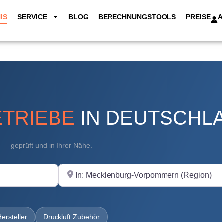
IS
SERVICE
BLOG
BERECHNUNGSTOOLS
PREISE
TRIEBE
IN DEUTSCHL
t — geprüft und in Ihrer Nähe.
In der Nähe
Hersteller
Druckluft Zubehör