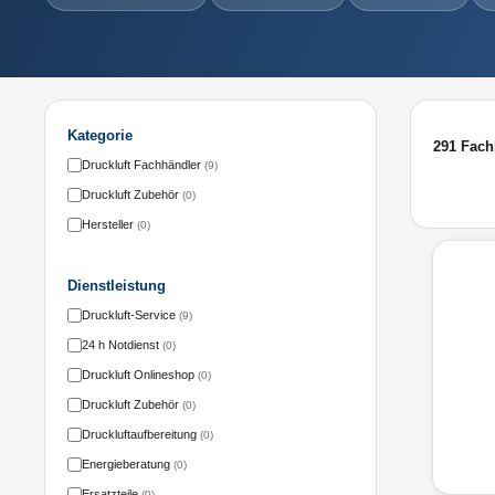
Kategorie
291 Fach
Druckluft Fachhändler
(9)
Druckluft Zubehör
(0)
Hersteller
(0)
Dienstleistung
Druckluft-Service
(9)
24 h Notdienst
(0)
Druckluft Onlineshop
(0)
Druckluft Zubehör
(0)
Druckluftaufbereitung
(0)
Energieberatung
(0)
Ersatzteile
(0)