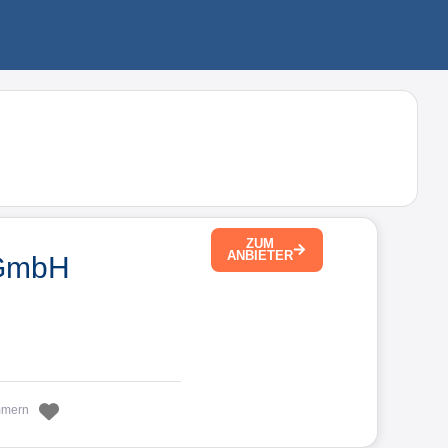
ZUM
ANBIETER
 GmbH
Favorit
mmern