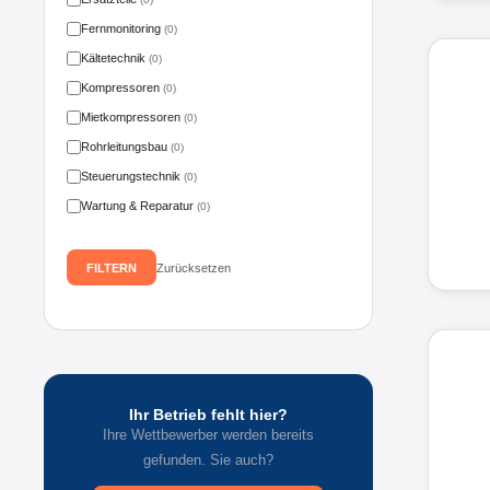
Fernmonitoring
(0)
Kältetechnik
(0)
Kompressoren
(0)
Mietkompressoren
(0)
Rohrleitungsbau
(0)
Steuerungstechnik
(0)
Wartung & Reparatur
(0)
FILTERN
Zurücksetzen
Ihr Betrieb fehlt hier?
Ihre Wettbewerber werden bereits
gefunden. Sie auch?